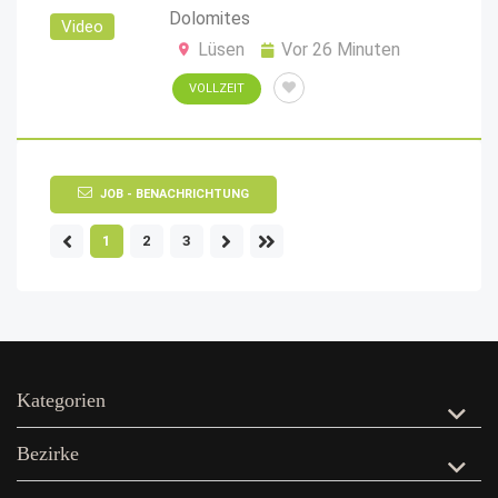
Dolomites
Video
Lüsen
Vor 26 Minuten
VOLLZEIT
JOB - BENACHRICHTUNG
1
2
3
Kategorien
Bezirke