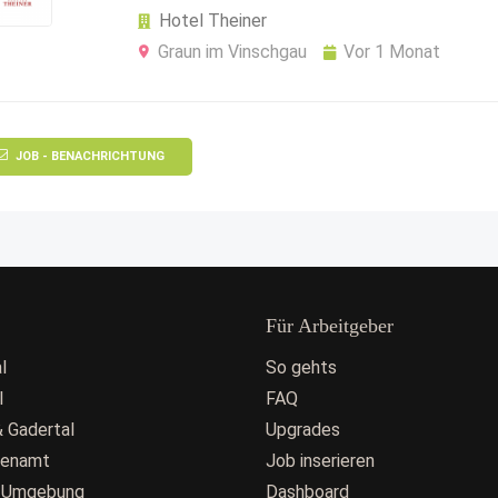
Hotel Theiner
Graun im Vinschgau
Vor 1 Monat
JOB - BENACHRICHTUNG
Für Arbeitgeber
l
So gehts
l
FAQ
 Gadertal
Upgrades
fenamt
Job inserieren
 Umgebung
Dashboard