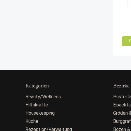
Kategorien
Bezirke
Beauty/Wellness
Pusterta
Hilfskräfte
Eisackta
Housekeeping
Gröden &
Küche
Burggra
Rezeption/Verwaltung
Bozen &