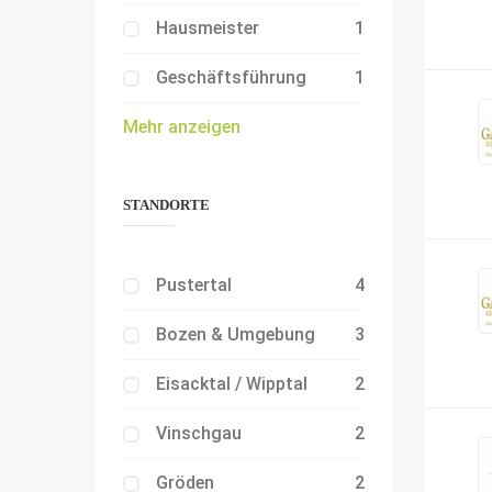
Hausmeister
1
Geschäftsführung
1
Mehr anzeigen
STANDORTE
Pustertal
4
Bozen & Umgebung
3
Eisacktal / Wipptal
2
Vinschgau
2
Gröden
2