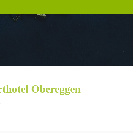
rthotel Obereggen
*