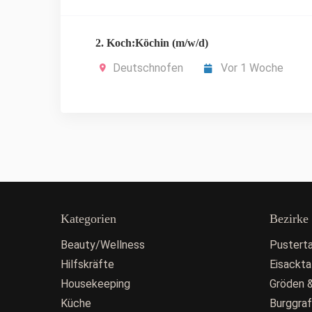
2. Koch:Köchin (m/w/d)
Deutschnofen
Vor 1 Woche
Kategorien
Bezirke
Beauty/Wellness
Pusterta
Hilfskräfte
Eisackta
Housekeeping
Gröden &
Küche
Burggra