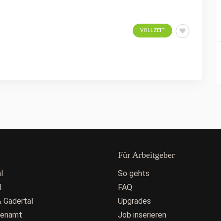
VOLLZEIT
Für Arbeitgeber
l
So gehts
l
FAQ
 Gadertal
Upgrades
fenamt
Job inserieren