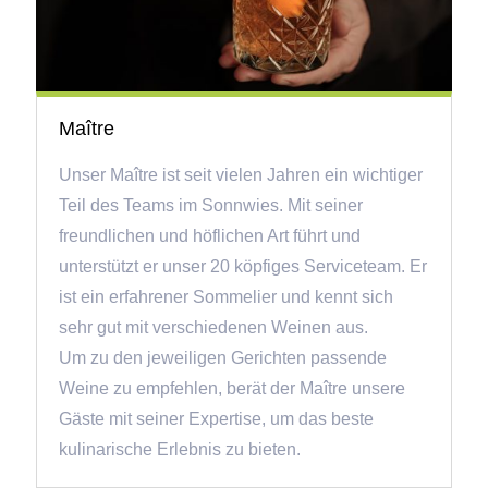
Maître
Unser Maître ist seit vielen Jahren ein wichtiger
Teil des Teams im Sonnwies. Mit seiner
freundlichen und höflichen Art führt und
unterstützt er unser 20 köpfiges Serviceteam. Er
ist ein erfahrener Sommelier und kennt sich
sehr gut mit verschiedenen Weinen aus.
Um zu den jeweiligen Gerichten passende
Weine zu empfehlen, berät der Maître unsere
Gäste mit seiner Expertise, um das beste
kulinarische Erlebnis zu bieten.