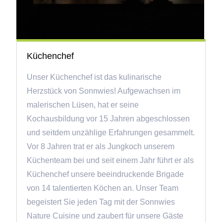
Küchenchef
Unser Küchenchef ist das kulinarische
Herzstück von Sonnwies! Aufgewachsen im
malerischen Lüsen, hat er seine
Kochausbildung vor 15 Jahren abgeschlossen
und seitdem unzählige Erfahrungen gesammelt.
Vor 8 Jahren trat er als Jungkoch unserem
Küchenteam bei und seit einem Jahr führt er als
Küchenchef unsere beeindruckende Brigade
von 14 talentierten Köchen an. Unser Team
begeistert Sie jeden Tag mit der Sonnwies
Nature Cuisine und zaubert für unsere Gäste