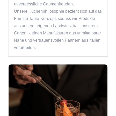
unvergessliche Gaumenfreuden.
Unsere Küchenphilosophie bezieht sich auf das
Farm to Table-Konzept, sodass wir Produkte
aus unserer eigenen Landwirtschaft, unserem
Garten, kleinen Manufakturen aus unmittelbarer
Nähe und vertrauensvollen Partnern aus Italien
verarbeiten.