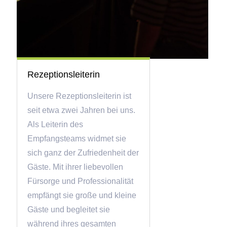
Rezeptionsleiterin
Unsere Rezeptionsleiterin ist
seit etwa zwei Jahren bei uns.
Als Leiterin des
Empfangsteams widmet sie
sich ganz der Zufriedenheit der
Gäste. Mit ihrer liebevollen
Fürsorge und Professionalität
empfängt sie große und kleine
Gäste und begleitet sie
während ihres gesamten