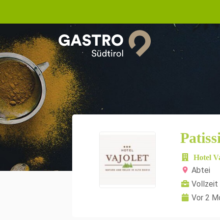
Patiss
Hotel V
Abtei
Vollzeit
Vor 2 M