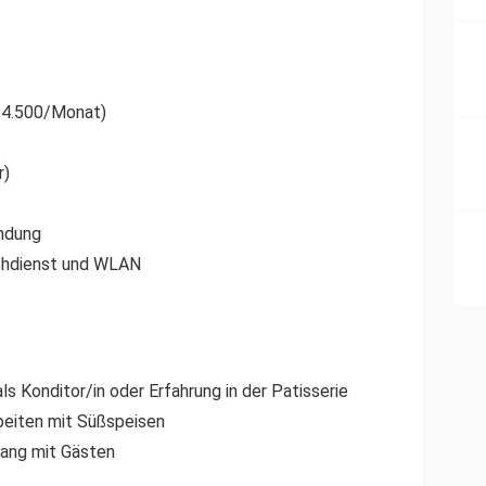
– 4.500/Monat)
r)
indung
chdienst und WLAN
s Konditor/in oder Erfahrung in der Patisserie
beiten mit Süßspeisen
ang mit Gästen