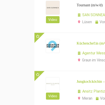
Tournant (m/w/d)
SAN SONNEA 
Video
Lüsen
Vo
Küchenchef:in (m/
Agentur Mess
Graun im Vins
Jungkoch:köchin –
Ansitz Plantiz
Video
Meran
Vo