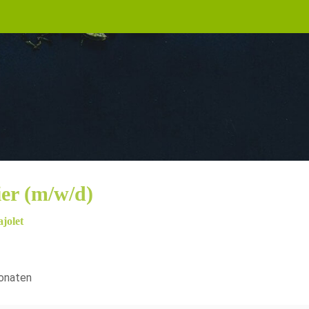
ier (m/w/d)
ajolet
onaten