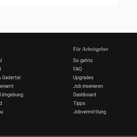
Für Arbeitgeber
l
So gehts
l
FAQ
 Gadertal
Upgrades
fenamt
Job inserieren
 Umgebung
Dashboard
d
Tipps
au
Jobvermittlung