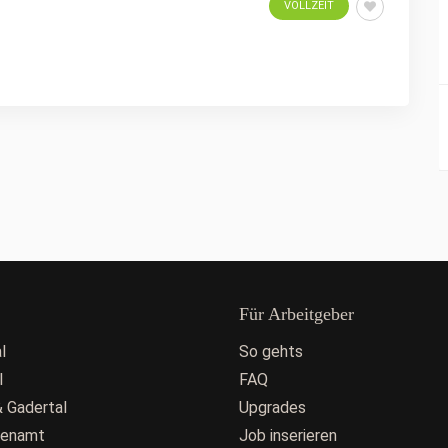
VOLLZEIT
Für Arbeitgeber
l
So gehts
l
FAQ
 Gadertal
Upgrades
fenamt
Job inserieren