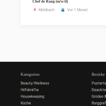
Chef de Rang (m/w/d)
Mühlbach
Vor 1 Monat
Kategorien
Bezirke
Beauty/Wellness
Pusterta
Hilfskräfte
Eisackta
Housekeeping
Gröden &
Küche
Burggra