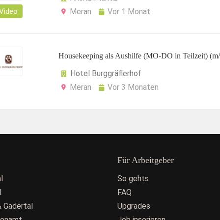
Video
Meran
Vor 1 Monat
Housekeeping als Aushilfe (MO-DO in Teilzeit) (m
Hotel Burggräflerhof
Meran
Vor 3 Monaten
Für Arbeitgeber
l
So gehts
l
FAQ
 Gadertal
Upgrades
fenamt
Job inserieren