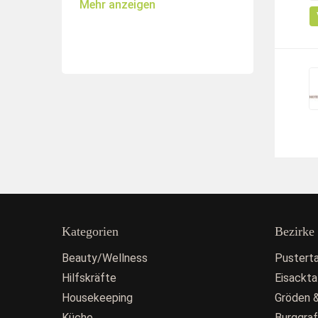
Mehr anzeigen
Kategorien
Bezirke
Beauty/Wellness
Pusterta
Hilfskräfte
Eisackta
Housekeeping
Gröden &
Küche
Burggra