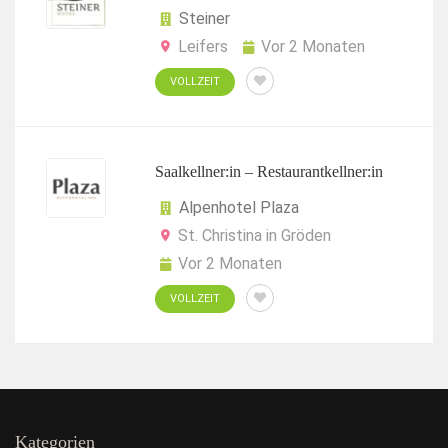
Steiner
Leifers
Vor 2 Monaten
VOLLZEIT
Saalkellner:in – Restaurantkellner:in
Alpenhotel Plaza
St. Christina in Gröden
Vor 2 Monaten
VOLLZEIT
Kategorien