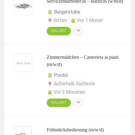
Servicemitarbeiter:in – Barist:in (w/m/d)
Bürgerstube
Ritten
Vor 1 Monat
VOLLZEIT
Zimmermädchen – Cameriera ai piani
(m/w/d)
Pordoi
Außerhalb Südtirols
Vor 2 Monaten
VOLLZEIT
Frühstücksbedienung (m/w/d)