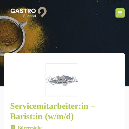
Servicemitarbeiter:in –
Barist:in (w/m/d)
Bürgerstube