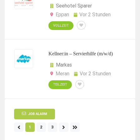
Seehotel Sparer
Eppan
Vor 2 Stunden
VOLLZEIT
Kellner:in – Servierhilfe (m/w/d)
Markas
Meran
Vor 2 Stunden
TEILZEIT
JOB ALARM
1
2
3