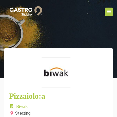
Pizzaiolo:a
Biwak
Sterzing