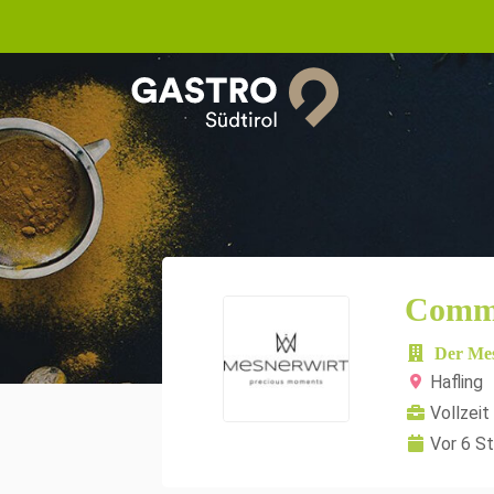
Commi
Der Me
Hafling
Vollzeit
Vor 6 S