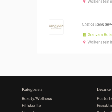
Wolkenstein i
Chef de Rang (m/w
Granvara Rela
Wolkenstein i
Kategorien
Bezirke
Beauty/Wellness
Pusterta
Hilfskräfte
Eisackta