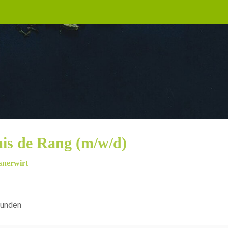
s de Rang (m/w/d)
snerwirt
tunden