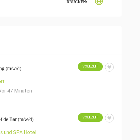
DRUCKEN:
VOLLZEIT
ng (m/w/d)
rt
Vor 47 Minuten
VOLLZEIT
f de Bar (m/w/d)
is und SPA Hotel