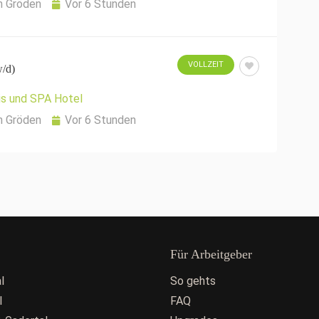
n Gröden
Vor 6 Stunden
VOLLZEIT
/d)
is und SPA Hotel
n Gröden
Vor 6 Stunden
Für Arbeitgeber
l
So gehts
l
FAQ