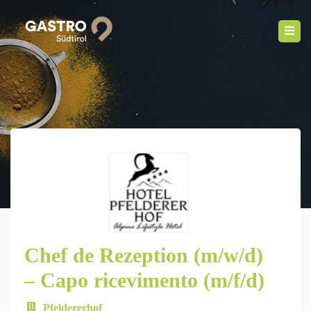
Chef de Rezeption (m/w/d)
– Capo ricevimento (m/f/d)
Pfeldererhof