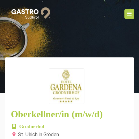
Oberkellner/in (m/w/d)
Grödnerhof
St. Ulrich in Gröden