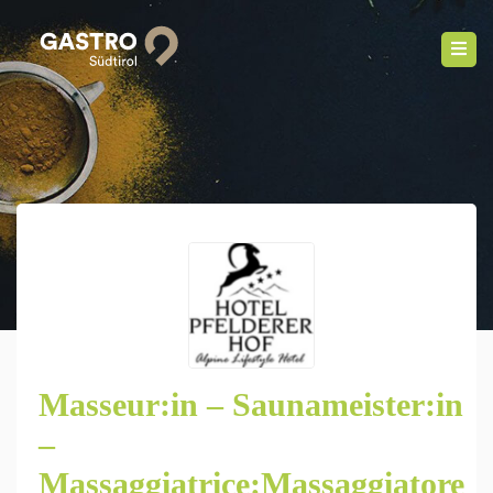
Masseur:in – Saunameister:in
–
Massaggiatrice:Massaggiatore