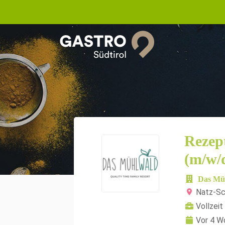
Rezept
(m/w/d
Das Müh
Natz-S
Vollzeit
Vor 4 W