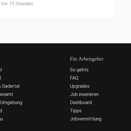
Vor 15 Stunden
Für Arbeitgeber
l
So gehts
l
FAQ
 Gadertal
Upgrades
fenamt
Job inserieren
 Umgebung
Dashboard
d
Tipps
au
Jobvermittlung