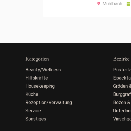
Mühlbach
Kategorien
Bezirke
Beauty/Wellness
Pusterta
Hilfskräfte
Eisackta
Housekeeping
Gröden &
Küche
Burggra
Rezeption/Verwaltung
Bozen &
Service
Unterlan
Sonstiges
Vinschg