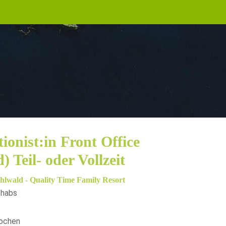
ionist:in Front Office
) Teil- oder Vollzeit
lwald - Quality Time Family Resort
chabs
ochen