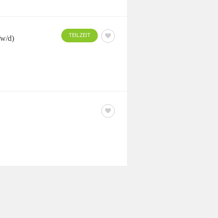
TEILZEIT
/w/d)
AUSHILFE