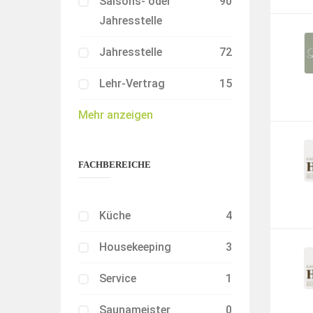
Saisons- oder
90
Jahresstelle
Jahresstelle
72
Lehr-Vertrag
15
Mehr anzeigen
FACHBEREICHE
Küche
4
Housekeeping
3
Service
1
Saunameister
0