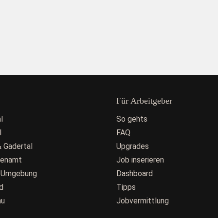
Für Arbeitgeber
l
So gehts
l
FAQ
 Gadertal
Upgrades
fenamt
Job inserieren
 Umgebung
Dashboard
d
Tipps
au
Jobvermittlung