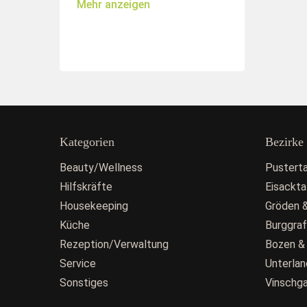
Mehr anzeigen
Kategorien
Bezirke
Beauty/Wellness
Pusterta
Hilfskräfte
Eisackta
Housekeeping
Gröden &
Küche
Burggra
Rezeption/Verwaltung
Bozen &
Service
Unterlan
Sonstiges
Vinschg