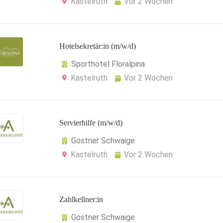
Kastelruth
Vor 2 Wochen
Hotelsekretär:in (m/w/d)
Sporthotel Floralpina
Kastelruth
Vor 2 Wochen
Servierhilfe (m/w/d)
Gostner Schwaige
Kastelruth
Vor 2 Wochen
Zahlkellner:in
Gostner Schwaige