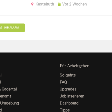
Kastelruth
Vor 2 Wochen
JOB ALARM
Für Arbeitgeber
l
So gehts
l
FAQ
 Gadertal
Upgrades
fenamt
Job inserieren
 Umgebung
Dashboard
d
Tipps