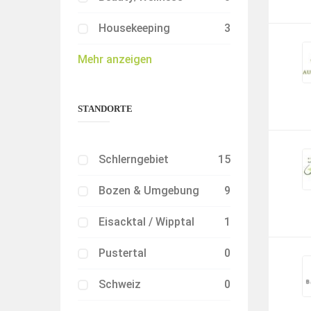
Housekeeping
3
Mehr anzeigen
STANDORTE
Schlerngebiet
15
Bozen & Umgebung
9
Eisacktal / Wipptal
1
Pustertal
0
Schweiz
0