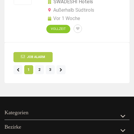
SWADESHI Hotels
Außerhalb Südtirols
Vor 1 Woche
VOLLZEIT
JOB ALARM
1
2
3
Kategorien
Bezirke