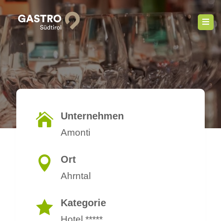
Unternehmen

Amonti
Ort

Ahrntal
Kategorie

Hotel *****