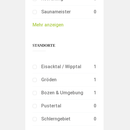
Saunameister
0
Mehr anzeigen
STANDORTE
Eisacktal / Wipptal
1
Gröden
1
Bozen & Umgebung
1
Pustertal
0
Schlerngebiet
0