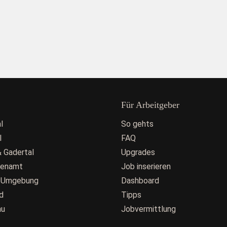
Für Arbeitgeber
l
So gehts
l
FAQ
 Gadertal
Upgrades
fenamt
Job inserieren
 Umgebung
Dashboard
d
Tipps
au
Jobvermittlung