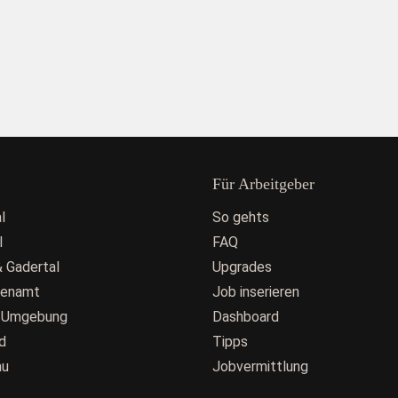
Für Arbeitgeber
l
So gehts
l
FAQ
 Gadertal
Upgrades
fenamt
Job inserieren
 Umgebung
Dashboard
d
Tipps
au
Jobvermittlung