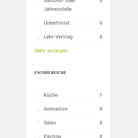
Saisons- oder
0
Jahresstelle
Unbefristet
0
Lehr-Vertrag
0
Mehr anzeigen
FACHBEREICHE
Küche
1
Animation
0
Sales
0
Pächter
0