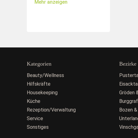
Mehr anzeigen
Kategorien
Bezirke
Beauty/Wellness
Pusterta
Hilfskräfte
Eisackta
Housekeeping
Gröden &
Küche
Burggra
Rezeption/Verwaltung
Bozen &
Service
Unterlan
Sonstiges
Vinschg