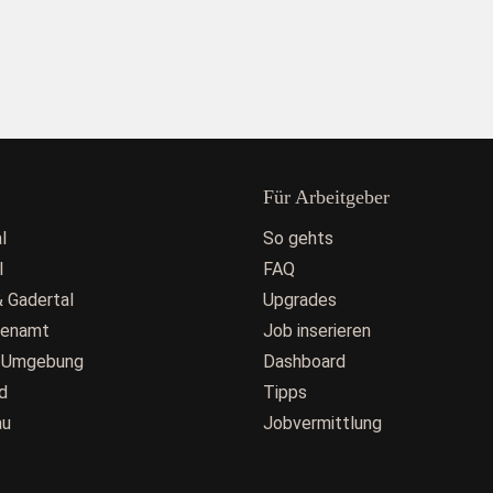
Für Arbeitgeber
l
So gehts
l
FAQ
 Gadertal
Upgrades
fenamt
Job inserieren
 Umgebung
Dashboard
d
Tipps
au
Jobvermittlung