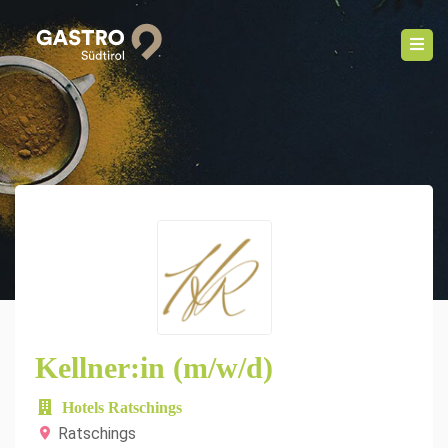
Kellner:in (m/w/d)
Hotels Ratschings
Ratschings