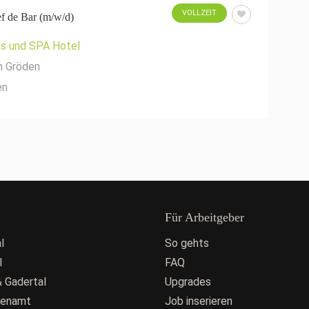
VOLLZEIT
f de Bar (m/w/d)
is und SPA Hotel
n Gröden
en
Für Arbeitgeber
l
So gehts
l
FAQ
 Gadertal
Upgrades
fenamt
Job inserieren