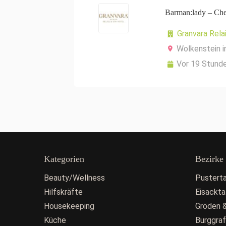
Barman:lady – Che
Granvara Rela
Wolkenstein i
Vor 19 Stund
Kategorien
Bezirke
Beauty/Wellness
Pusterta
Hilfskräfte
Eisackta
Housekeeping
Gröden &
Küche
Burggra