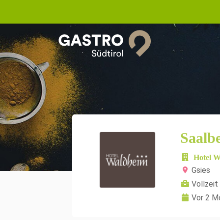
Saalb
Hotel 
Gsies
Vollzeit
Vor 2 M