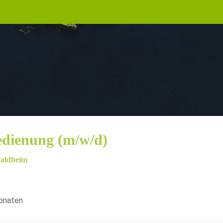
edienung (m/w/d)
Waldheim
onaten