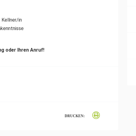
 Kellner/in
hkenntnisse
g oder Ihren Anruf!
DRUCKEN: