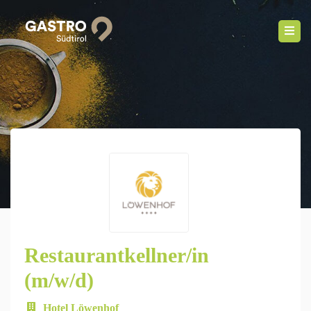
Restaurantkellner/in
(m/w/d)
Hotel Löwenhof