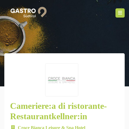
Cameriere:a di ristorante-
Restaurantkellner:in
Croce Bianca Leisure & Spa Hotel