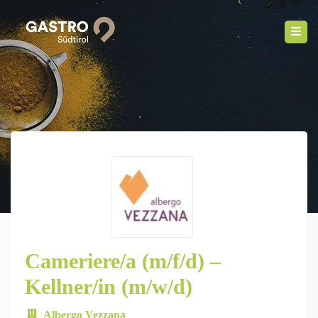
Cameriere/a (m/f/d) –
Kellner/in (m/w/d)
Albergo Vezzana