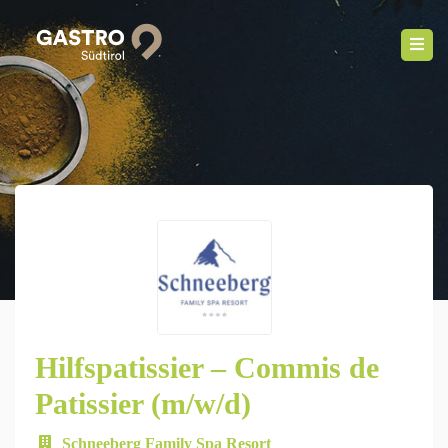
Hilfspatissier – Commis de
Patissier (m/w/d)
Schneeberg Family Spa Resort