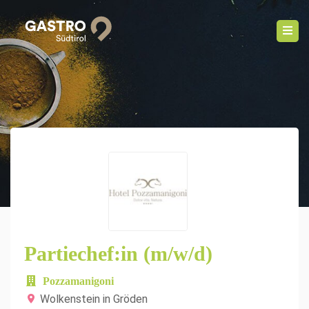
Partiechef:in (m/w/d)
Pozzamanigoni
Wolkenstein in Gröden