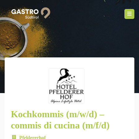
Kochkommis (m/w/d) –
commis di cucina (m/f/d)
Pfeldererhof