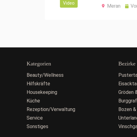
Video
Meran
Vo
Kategorien
Bezirke
Beauty/Wellness
Pusterta
Hilfskräfte
Eisackta
Housekeeping
Gröden &
Küche
Burggra
Rezeption/Verwaltung
Bozen &
Service
Unterlan
Sonstiges
Vinschg