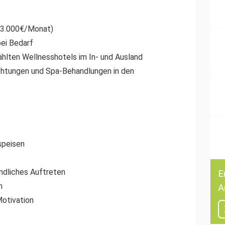
– 3.000€/Monat)
ei Bedarf
hlten Wellnesshotels im In- und Ausland
htungen und Spa-Behandlungen in den
speisen
ndliches Auftreten
E
n
A
Motivation