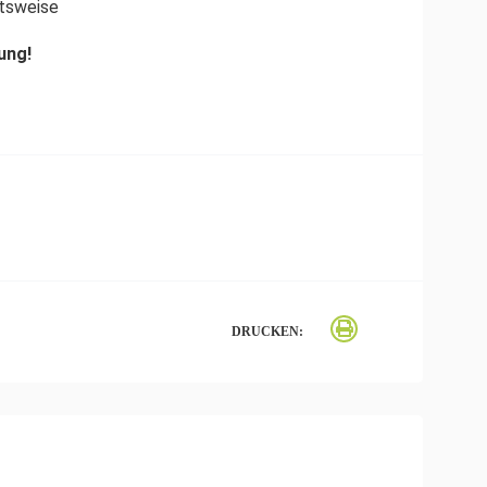
itsweise
ung!
DRUCKEN: