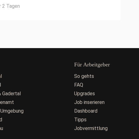
r 2 Tagen
Für Arbeitgeber
l
So gehts
l
FAQ
 Gadertal
Upgrades
fenamt
Job inserieren
 Umgebung
Dashboard
d
Tipps
au
Jobvermittlung