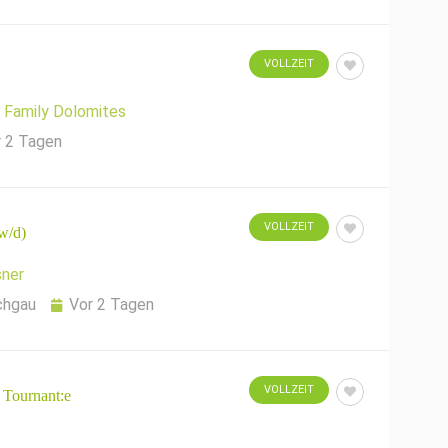
VOLLZEIT
Family Dolomites
r 2 Tagen
VOLLZEIT
w/d)
ner
chgau
Vor 2 Tagen
VOLLZEIT
 Tournant:e