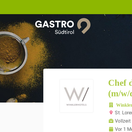
Chef d
(m/w/
Winkler
St. Lor
Vollzeit
Vor 1 M