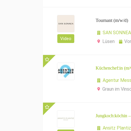
Tournant (m/w/d)
SAN SONNEA 
Video
Lüsen
Vo
Küchenchef:in (m/
Agentur Mess
Graun im Vins
Jungkoch:köchin –
Ansitz Plantiz