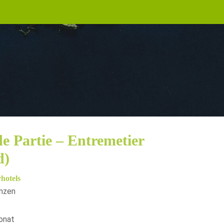
e Partie – Entremetier
d)
hotels
enzen
onat