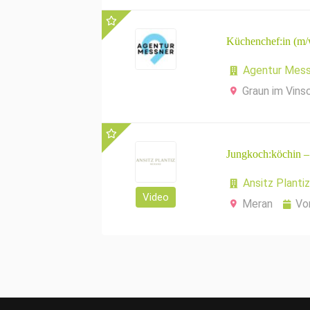
Küchenchef:in (m/
Agentur Mess
Graun im Vins
Jungkoch:köchin –
Ansitz Plantiz
Video
Meran
Vo