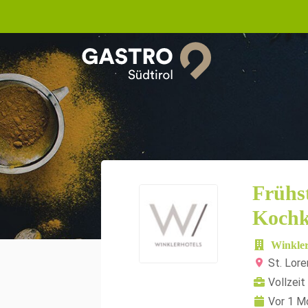
Frühs
Kochk
Winkler
St. Lor
Vollzeit
Vor 1 M