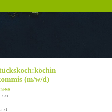
tückskoch:köchin –
ommis (m/w/d)
hotels
enzen
onat