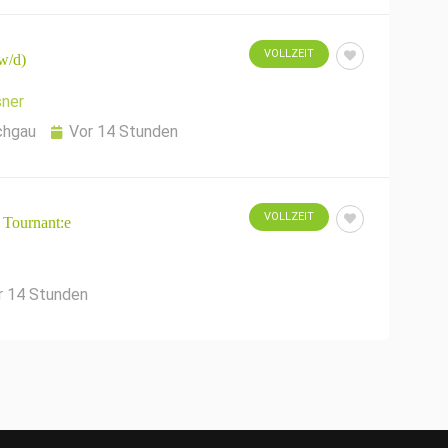
VOLLZEIT
w/d)
ner
chgau
Vor 14 Stunden
VOLLZEIT
 Tournant:e
r 14 Stunden