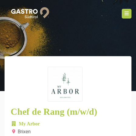
Chef de Rang (m/w/d)
My Arbor
Brixen