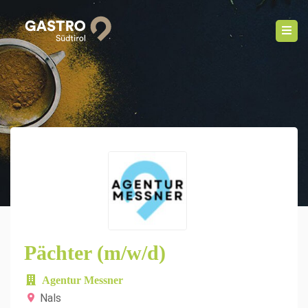
Pächter (m/w/d)
Agentur Messner
Nals