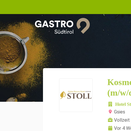
Kosme
(m/w/
Hotel S
Gsies
Vollzeit
Vor 4 W