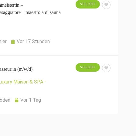
VOLLZEIT
meister:in –
saggiatore – maestro:a di sauna
ier
Vor 17 Stunden
VOLLZEIT
sseur:in (m/w/d)
Luxury Maison & SPA -
Gröden
Vor 1 Tag