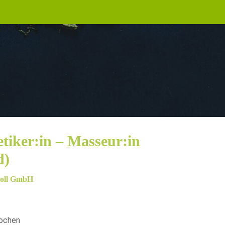
tiker:in – Masseur:in
d)
toll GmbH
ochen