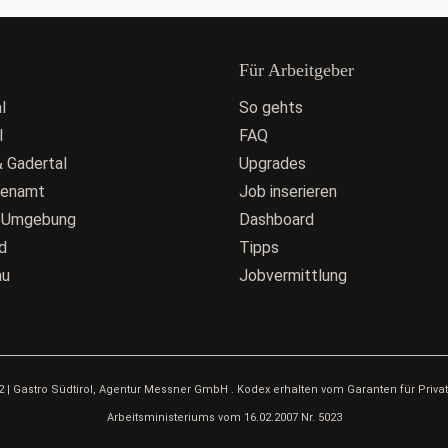
Für Arbeitgeber
l
So gehts
l
FAQ
 Gadertal
Upgrades
fenamt
Job inserieren
 Umgebung
Dashboard
d
Tipps
au
Jobvermittlung
 222 | Gastro Südtirol, Agentur Messner GmbH . Kodex erhalten vom Garanten für Priva
Arbeitsministeriums vom 16.02.2007 Nr. 5023