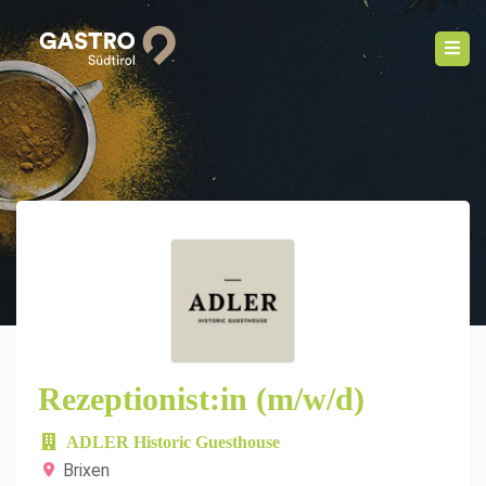
Rezeptionist:in (m/w/d)
ADLER Historic Guesthouse
Brixen