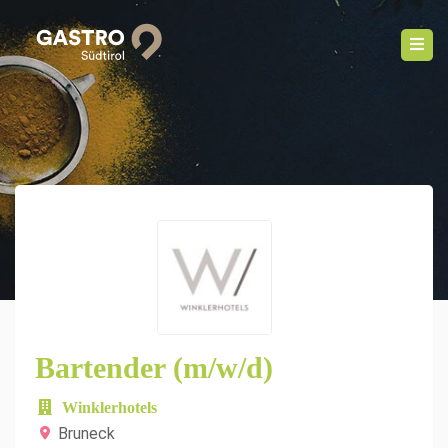
Bartender (m/w/d)
Winklerhotels
Bruneck