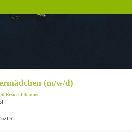
rmädchen (m/w/d)
od Resort Johannis
ol
onaten