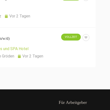
z
Vor 2 Tagen
VOLLZEIT
m/w/d)
is und SPA Hotel
n Gröden
Vor 2 Tagen
Für Arbeitgeber