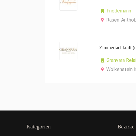
Friedemann
Rasen-Anthol
Zimmerfachkraft (
Granvara Rela
Wolkenstein i
Kategorien
Bezirke