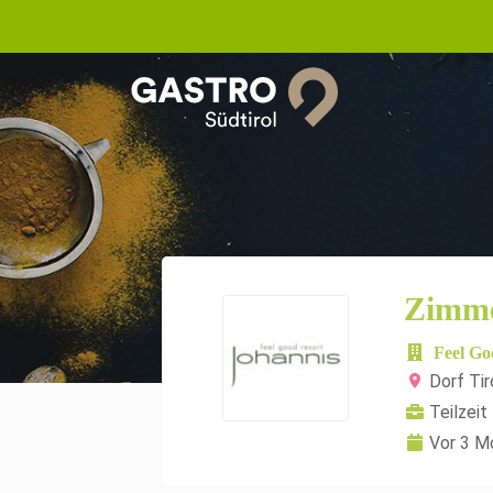
Zimme
Feel Go
Dorf Tir
Teilzeit
Vor 3 M