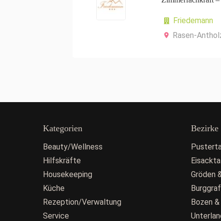
Friedemann
Rasen-Anthol
Kategorien
Bezirke
Beauty/Wellness
Pusterta
Hilfskräfte
Eisackta
Housekeeping
Gröden &
Küche
Burggra
Rezeption/Verwaltung
Bozen &
Service
Unterlan