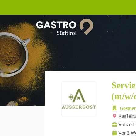
Servie
(m/w/
Gostner
Kastelr
Vollzeit
Vor 2 W