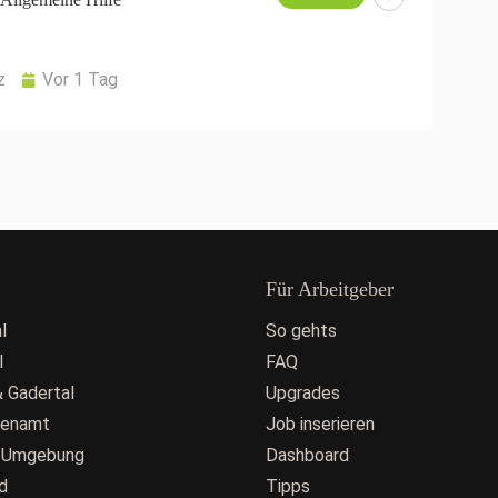
z
Vor 1 Tag
Für Arbeitgeber
l
So gehts
l
FAQ
 Gadertal
Upgrades
fenamt
Job inserieren
 Umgebung
Dashboard
d
Tipps