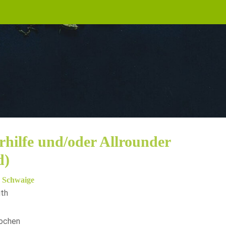
rhilfe und/oder Allrounder
d)
 Schwaige
uth
ochen