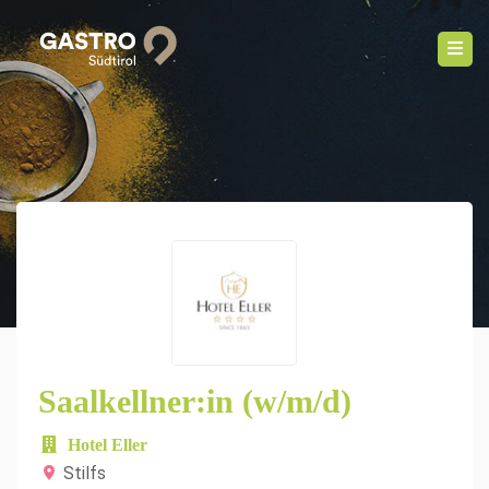
Saalkellner:in (w/m/d)
Hotel Eller
Stilfs