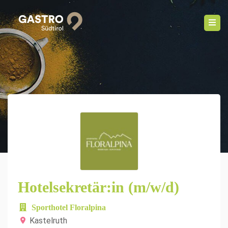
Hotelsekretär:in (m/w/d)
Sporthotel Floralpina
Kastelruth