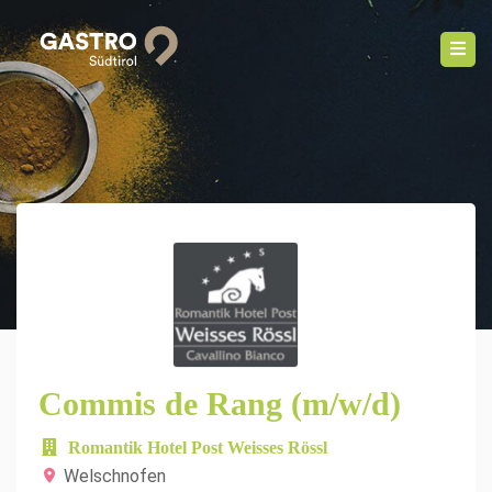
Commis de Rang (m/w/d)
Romantik Hotel Post Weisses Rössl
Welschnofen