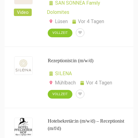
SAN SONNEA Family
Dolomites
Video
Lüsen
Vor 4 Tagen
VOLLZEIT
Rezeptionist:in (m/w/d)
SILENA
Mühlbach
Vor 4 Tagen
VOLLZEIT
Hotelsekretär:in (m/w/d) – Receptionist
(m/f/d)