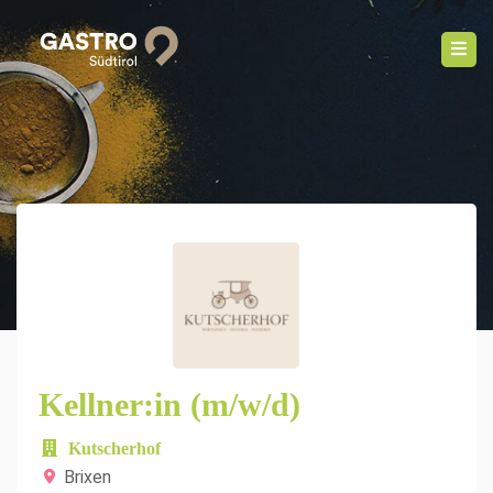
Kellner:in (m/w/d)
Kutscherhof
Brixen