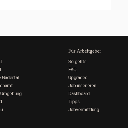
Für Arbeitgeber
l
So gehts
l
FAQ
 Gadertal
Upgrades
fenamt
Job inserieren
 Umgebung
Dashboard
d
Tipps
au
Jobvermittlung