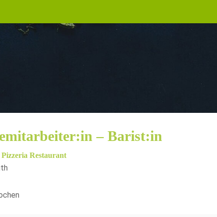
emitarbeiter:in – Barist:in
 Pizzeria Restaurant
uth
ochen