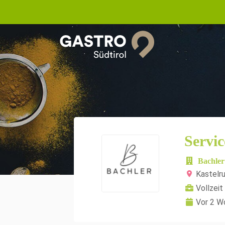
Servic
Bachler
Kastelr
Vollzeit
Vor 2 W