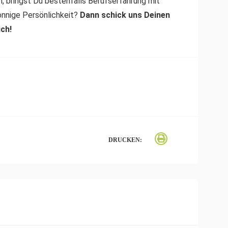
h, bringst Du bestenfalls Berufserfahrung mit
onnige Persönlichkeit?
Dann schick uns Deinen
ich!
DRUCKEN: