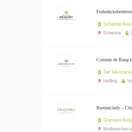
Frühstücksbedienu
Schenna Reso
Schenna
Commis de Rang (
Der Mesnerwi
Hafling
Vo
Barman:lady – Che
Granvara Rela
Wolkenstein i