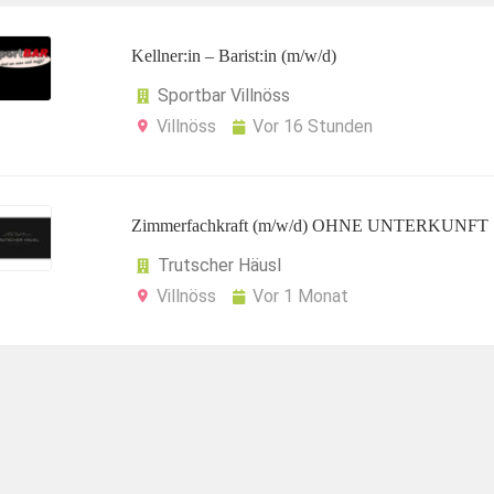
Kellner:in – Barist:in (m/w/d)
Sportbar Villnöss
Villnöss
Vor 16 Stunden
Zimmerfachkraft (m/w/d) OHNE UNTERKUNFT
Trutscher Häusl
Villnöss
Vor 1 Monat