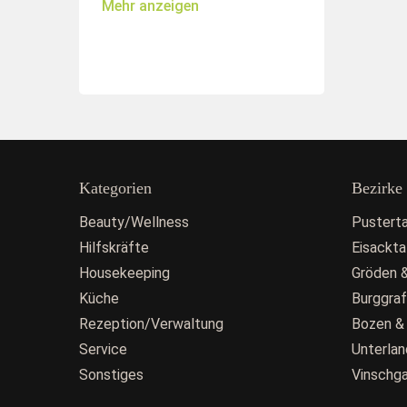
Mehr anzeigen
Kategorien
Bezirke
Beauty/Wellness
Pusterta
Hilfskräfte
Eisackta
Housekeeping
Gröden &
Küche
Burggra
Rezeption/Verwaltung
Bozen &
Service
Unterlan
Sonstiges
Vinschg