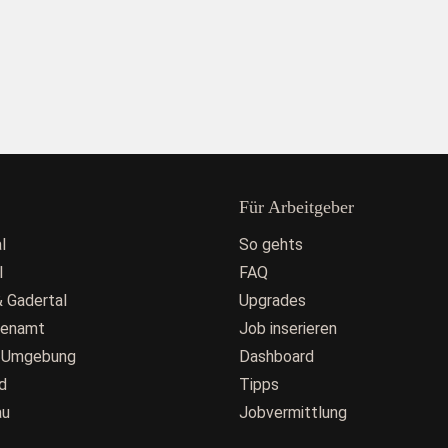
Für Arbeitgeber
l
So gehts
l
FAQ
 Gadertal
Upgrades
fenamt
Job inserieren
 Umgebung
Dashboard
d
Tipps
au
Jobvermittlung