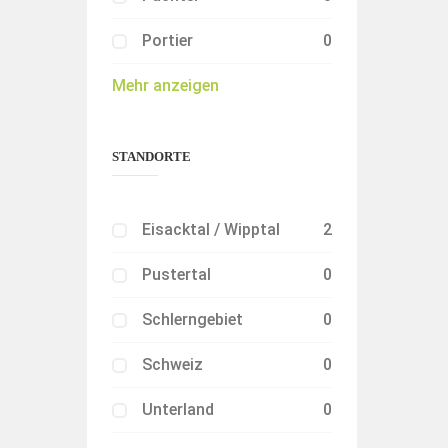
Portier
0
Mehr anzeigen
STANDORTE
Eisacktal / Wipptal
2
Pustertal
0
Schlerngebiet
0
Schweiz
0
Unterland
0