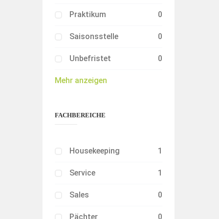
Praktikum
0
Saisonsstelle
0
Unbefristet
0
Mehr anzeigen
FACHBEREICHE
Housekeeping
1
Service
1
Sales
0
Pächter
0