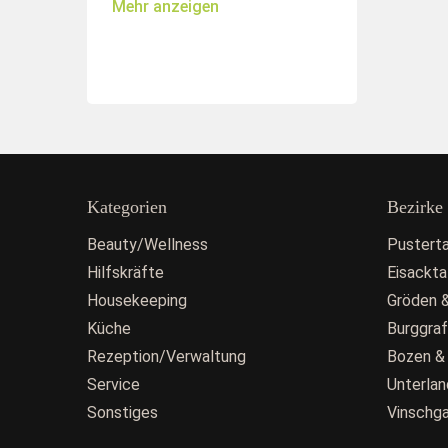
Mehr anzeigen
Kategorien
Bezirke
Beauty/Wellness
Pusterta
Hilfskräfte
Eisackta
Housekeeping
Gröden &
Küche
Burggra
Rezeption/Verwaltung
Bozen &
Service
Unterlan
Sonstiges
Vinschg