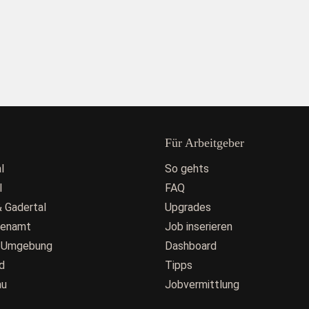
Für Arbeitgeber
l
So gehts
l
FAQ
 Gadertal
Upgrades
fenamt
Job inserieren
 Umgebung
Dashboard
d
Tipps
au
Jobvermittlung