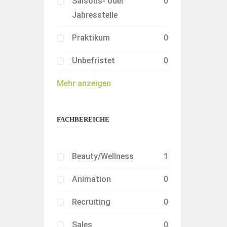
Saisons- oder
0
Jahresstelle
Praktikum
0
Unbefristet
0
Mehr anzeigen
FACHBEREICHE
Beauty/Wellness
1
Animation
0
Recruiting
0
Sales
0