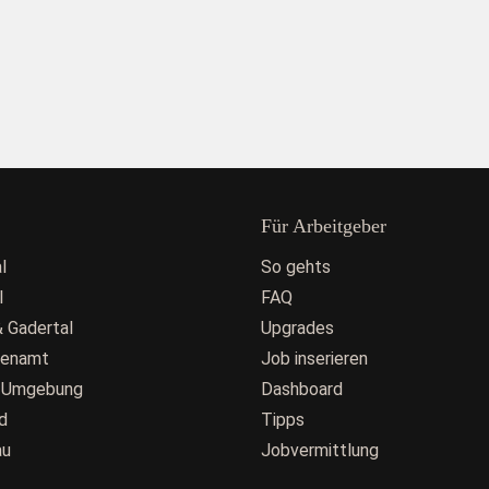
Für Arbeitgeber
l
So gehts
l
FAQ
 Gadertal
Upgrades
fenamt
Job inserieren
 Umgebung
Dashboard
d
Tipps
au
Jobvermittlung