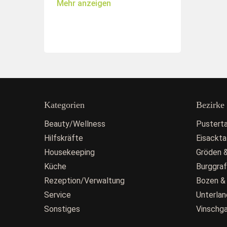
Mehr anzeigen
Kategorien
Bezirke
Beauty/Wellness
Pusterta
Hilfskräfte
Eisackta
Housekeeping
Gröden &
Küche
Burggra
Rezeption/Verwaltung
Bozen &
Service
Unterlan
Sonstiges
Vinschg