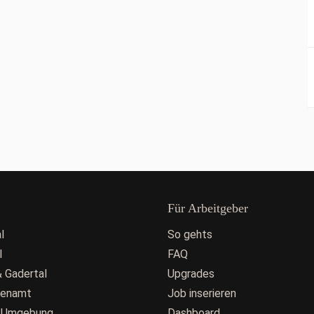
Für Arbeitgeber
l
So gehts
l
FAQ
 Gadertal
Upgrades
fenamt
Job inserieren
 Umgebung
Dashboard