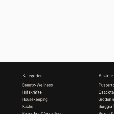
Kategorien
Bezirke
Beauty/Wellness
Pusterta
Hilfskräfte
Eisackta
Housekeeping
Gröden &
Küche
Burggra
Rezeption/Verwaltung
Bozen &